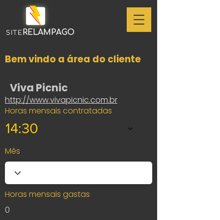
RELAMPAGO
SITE
Bem vindo a área do cliente
Viva Picnic
http://www.vivapicnic.com.br
Horas mensais contratadas
14:30
Mês
Horas mensais gastas
0