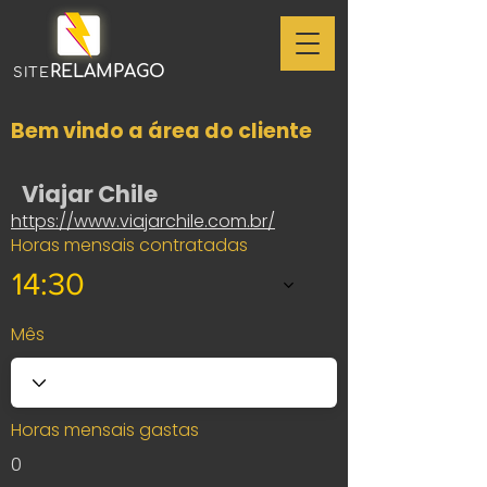
RELAMPAGO
SITE
Bem vindo a área do cliente
Viajar Chile
https://www.viajarchile.com.br/
Horas mensais contratadas
14:30
Mês
Horas mensais gastas
0