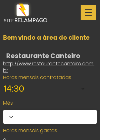
RELAMPAGO
SITE
Bem vindo a área do cliente
Restaurante Canteiro
http://www.restaurantecanteiro.com.
br
Horas mensais contratadas
14:30
Mês
Horas mensais gastas