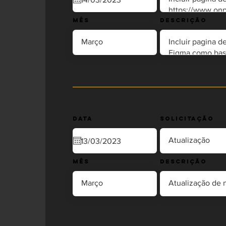
Mês
Descrição
Data
Solicitação
Mês
Descrição