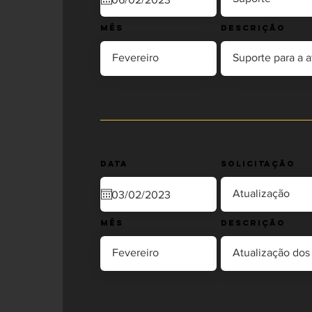
Mês
Descrição
Data
Solicitação
Mês
Descrição