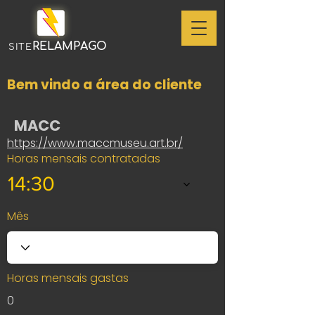
RELAMPAGO
SITE
Bem vindo a área do cliente
MACC
https://www.maccmuseu.art.br/
Horas mensais contratadas
14:30
Mês
Horas mensais gastas
0