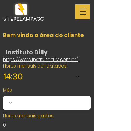
RELAMPAGO
SITE
Bem vindo a área do cliente
Instituto Dilly
https://www.institutodilly.com.br/
Horas mensais contratadas
14:30
Mês
Horas mensais gastas
0