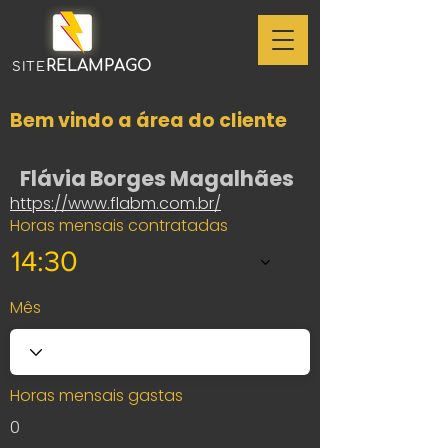
RELAMPAGO
SITE
Bem vindo a área do cliente
Flávia Borges Magalhães
https://www.flabm.com.br/
Horas mensais contratadas
14:30
Mês
Horas mensais gastas
0