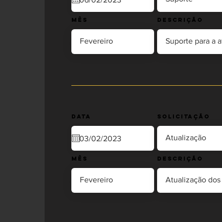
Mês
Descrição
Data
Solicitação
Mês
Descrição