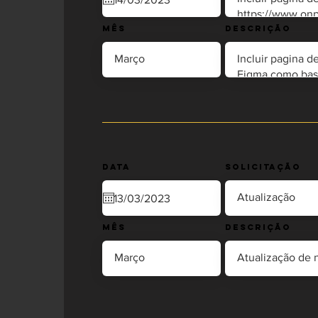
Mês
Descrição
Data
Solicitação
Mês
Descrição