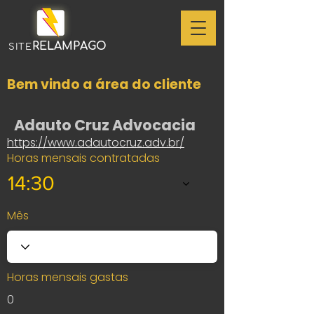
RELAMPAGO
SITE
Bem vindo a área do cliente
Adauto Cruz Advocacia
https://www.adautocruz.adv.br/
Horas mensais contratadas
14:30
Mês
Horas mensais gastas
0