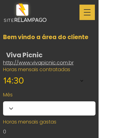
RELAMPAGO
SITE
Bem vindo a área do cliente
Viva Picnic
http://www.vivapicnic.com.br
Horas mensais contratadas
14:30
Mês
Horas mensais gastas
0