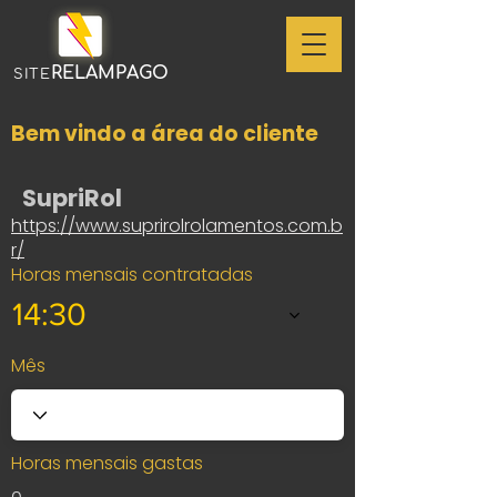
RELAMPAGO
SITE
Bem vindo a área do cliente
SupriRol
https://www.suprirolrolamentos.com.b
r/
Horas mensais contratadas
14:30
Mês
Horas mensais gastas