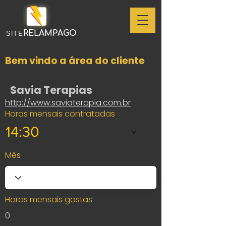
RELAMPAGO
SITE
Bem vindo a área do cliente
Savia Terapias
http://www.saviaterapia.com.br
Horas mensais contratadas
14:30
Mês
Horas mensais gastas
0