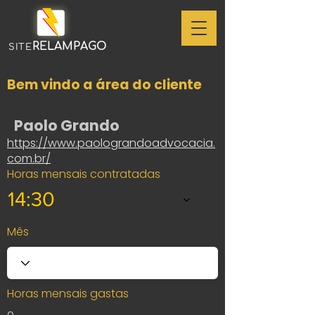
RELAMPAGO
SITE
Bem vindo a área do cliente
Paolo Grando
https://www.paolograndoadvocacia.
com.br/
Horas mensais contratadas
14:30
Mês
Horas mensais gastas