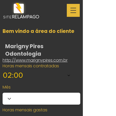
RELAMPAGO
SITE
Bem vindo a área do cliente
Marigny Pires
Odontologia
http://www.marignypires.com.br
Horas mensais contratadas
02:00
Mês
Horas mensais gastas