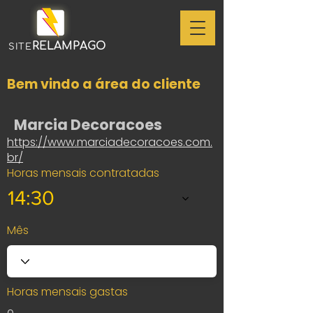
RELAMPAGO
SITE
Bem vindo a área do cliente
Marcia Decoracoes
https://www.marciadecoracoes.com.
br/
Horas mensais contratadas
14:30
Mês
Horas mensais gastas