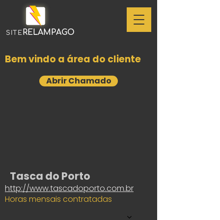
RELAMPAGO
SITE
Bem vindo a área do cliente
Abrir Chamado
Tasca do Porto
http://www.tascadoporto.com.br
Horas mensais contratadas