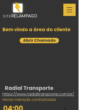
RELAMPAGO
SITE
Bem vindo a área do cliente
Abrir Chamado
Radial Transporte
https://www.radialtransporte.com.br/
Horas mensais contratadas
04:00