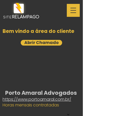
RELAMPAGO
SITE
Bem vindo a área do cliente
Abrir Chamado
Porto Amaral Advogados
https://www.portoamaral.com.br/
Horas mensais contratadas