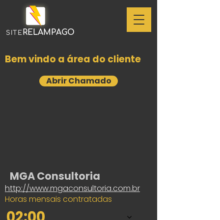
RELAMPAGO
SITE
Bem vindo a área do cliente
Abrir Chamado
MGA Consultoria
http://www.mgaconsultoria.com.br
Horas mensais contratadas
02:00