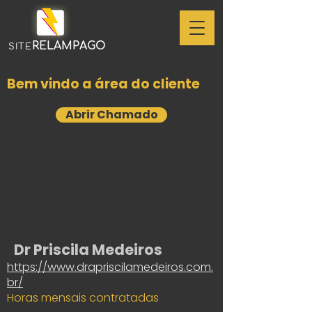
RELAMPAGO
SITE
Bem vindo a área do cliente
Abrir Chamado
Dr Priscila Medeiros
https://www.drapriscilamedeiros.com.
br/
Horas mensais contratadas